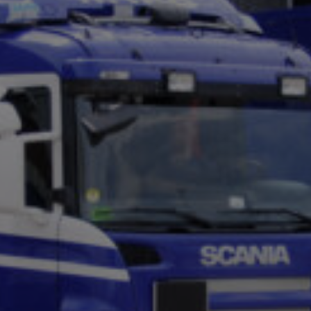
Utställningsproduktion
MyMTAB
Om
oss
Om
oss
Jobba
med
oss
Kvalitet
och