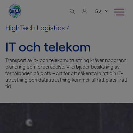
Skip to content
Verksamhetsområden
HighTech Logistics
/
FineArt
IT och telekom
Logistics
HighTech
Transport av it- och telekomutrustning kräver noggrann
Logistics
planering och förberedelse. Vi erbjuder besiktning av
förhållanden på plats – allt för att säkerställa att din IT-
utrustning och datautrustning kommer till rätt plats i rätt
Warehousing
tid.
Utställningsproduktion
Tjänster