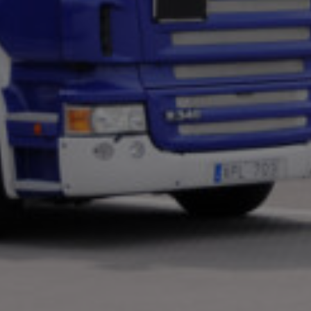
miljö
Försäkring
Aktuellt
Kontakta
oss
Kundtjänst
Sverige
+46
(0)8-
54
600
100