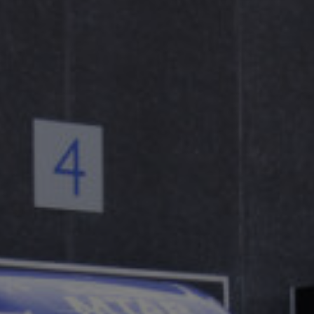
Transport
Lager
och
magasin
Konsthantering
Installation
Packteknik
Konsultation
Konservering