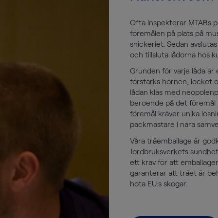
Ofta inspekterar MTABs 
föremålen på plats på mus
snickeriet. Sedan avslut
och tillsluta lådorna hos 
Grunden för varje låda är 
förstärks hörnen, locket
lådan kläs med neopolenpl
beroende på det föremål s
föremål kräver unika lösni
packmästare i nära samv
Våra träemballage är go
Jordbruksverkets sundhets
ett krav för att emballag
garanterar att träet är b
hota EU:s skogar.