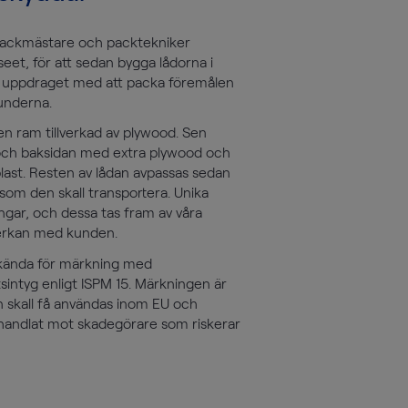
packmästare och packtekniker
eet, för att sedan bygga lådorna i
as uppdraget med att packa föremålen
kunderna.
en ram tillverkad av plywood. Sen
 och baksidan med extra plywood och
ast. Resten av lådan avpassas sedan
om den skall transportera. Unika
ngar, och dessa tas fram av våra
erkan med kunden.
dkända för märkning med
intyg enligt ISPM 15. Märkningen är
en skall få användas inom EU och
ehandlat mot skadegörare som riskerar