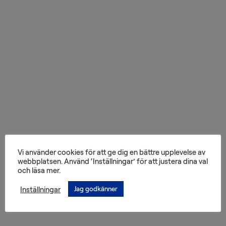
Transport
Lager
och
magasin
Konsthantering
Installation
Packteknik
Vi använder cookies för att ge dig en bättre upplevelse av
webbplatsen. Använd ‘Inställningar’ för att justera dina val
och läsa mer.
Konsultation
Inställningar
Jag godkänner
Konservering