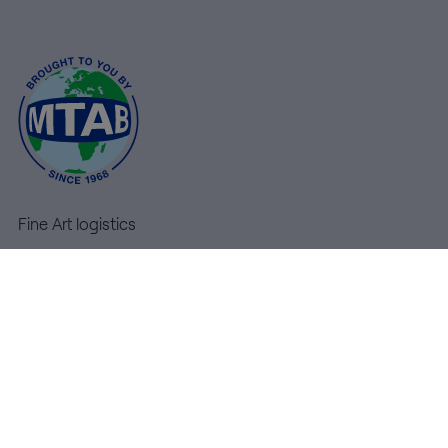
miljö
Försäkring
Aktuellt
Kontakta
oss
Fine Art logistics
High Tech logistics
Kundtjänst
Sverige
Warehousing
Tjänster
+46
MyMTAB
(0)8-
54
Kontakta oss
600
Allmänna villkor
100