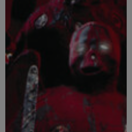
Transport
Lager
och
magasin
Konsthantering
Installation
Packteknik
Konsultation
Konservering