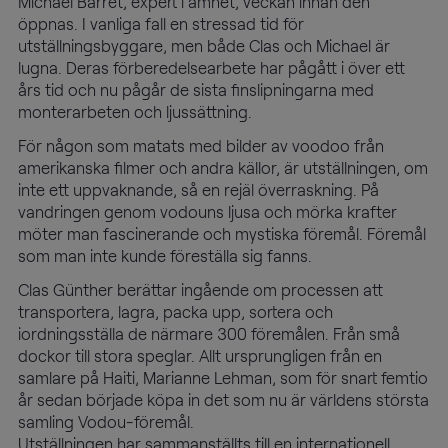
Michael Barret, expert i ämnet, veckan innan den
öppnas. I vanliga fall en stressad tid för
utställningsbyggare, men både Clas och Michael är
lugna. Deras förberedelsearbete har pågått i över ett
års tid och nu pågår de sista finslipningarna med
monterarbeten och ljussättning.
För någon som matats med bilder av voodoo från
amerikanska filmer och andra källor, är utställningen, om
inte ett uppvaknande, så en rejäl överraskning. På
vandringen genom vodouns ljusa och mörka krafter
möter man fascinerande och mystiska föremål. Föremål
som man inte kunde föreställa sig fanns.
Clas Günther berättar ingående om processen att
transportera, lagra, packa upp, sortera och
iordningsställa de närmare 300 föremålen. Från små
dockor till stora speglar. Allt ursprungligen från en
samlare på Haiti, Marianne Lehman, som för snart femtio
år sedan började köpa in det som nu är världens största
samling Vodou-föremål.
Utställningen har sammanställts till en internationell