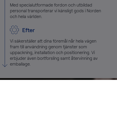
Med specialutformade fordon och utbildad
personal transporterar vi känsligt gods i Norden
och hela världen.
Efter
Vi säkerställer att dina föremål når hela vägen
fram till användning genom tjänster som
uppackning, installation och positionering. Vi
erbjuder även bortforsling samt återvinning av
emballage.