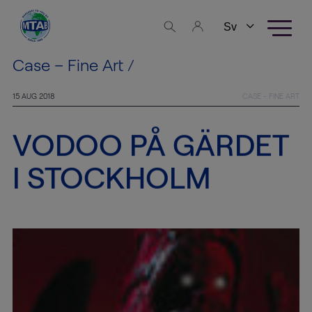
Skip to content
Verksamhetsområden
Case – Fine Art
/
FineArt
15 AUG 2018
CASE - FINE ART
Logistics
VODOO PÅ GÄRDET
HighTech
Logistics
I STOCKHOLM
Warehousing
Utställningsproduktion
Tjänster