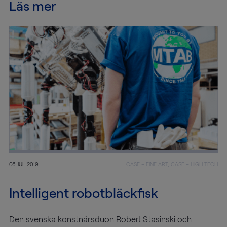
Läs mer
06 JUL 2019
CASE – FINE ART, CASE – HIGH TECH
Intelligent robotbläckfisk
Den svenska konstnärsduon Robert Stasinski och