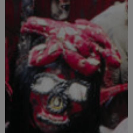
Utställningsproduktion
MyMTAB
Om
oss
Om
oss
Jobba
med
oss
Kvalitet
och