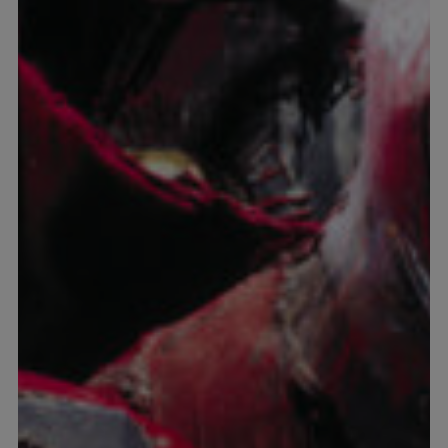
miljö
Försäkring
Aktuellt
Kontakta
oss
Kundtjänst
Sverige
+46
(0)8-
54
600
100